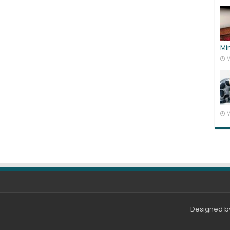
Mi
M
M
Designed 