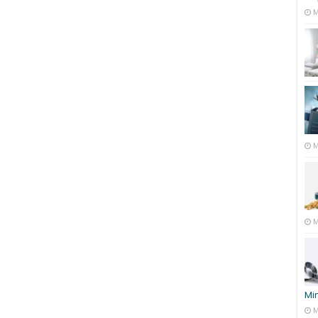
M
M
M
Mi
M