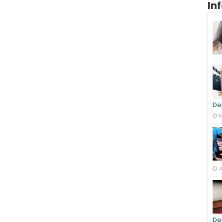
In
De
M
J
De