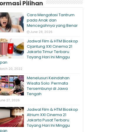
formasi Pilihan
Cara Mengatasi Tantrum
pada Anak dan
Mencegahnya yang Benar
June 28, 2026
Jadwal Film & HTM Bioskop
Cijantung XXI Cinema 21
Jakarta Timur Terbaru
Tayang Hari Ini Minggu
pan
arch 20, 2022
Menelusuri Keindahan
Wisata Solo: Permata
Tersembunyi di Jawa
Tengah
une 27, 2026
Jadwal Film & HTM Bioskop
Atrium XXI Cinema 21
Jakarta Pusat Terbaru
Tayang Hari Ini Minggu
pan