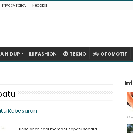
Privacy Policy
Redaksi
A HIDUP
FASHION
TEKNO
OTOMOTIF
In
patu
atu Kebesaran
A
Kesalahan saat membeli sepatu secara