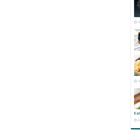
J
J
Ke
J