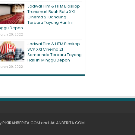
Jadwal Film & HTM Bioskop
Transmart Buah Batu XXI
Cinema 21 Bandung
Terbaru Tayang Hari Ini
nggu Depan
arch 20, 2022
Jadwal Film & HTM Bioskop
SCP XXI Cinema 21
Samarinda Terbaru Tayang
Hari Ini Minggu Depan
arch 20, 2022
by
PIKIRANBERITA.COM
and
JALANBERITA.COM