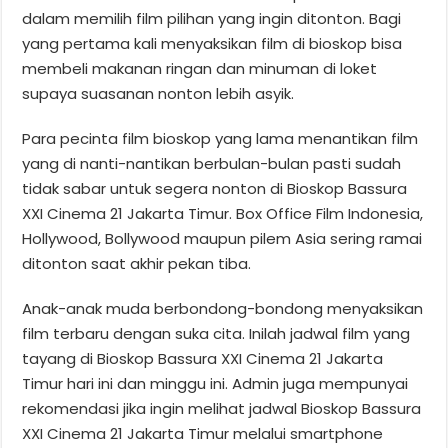
dalam memilih film pilihan yang ingin ditonton. Bagi
yang pertama kali menyaksikan film di bioskop bisa
membeli makanan ringan dan minuman di loket
supaya suasanan nonton lebih asyik.
Para pecinta film bioskop yang lama menantikan film
yang di nanti-nantikan berbulan-bulan pasti sudah
tidak sabar untuk segera nonton di Bioskop Bassura
XXI Cinema 21 Jakarta Timur. Box Office Film Indonesia,
Hollywood, Bollywood maupun pilem Asia sering ramai
ditonton saat akhir pekan tiba.
Anak-anak muda berbondong-bondong menyaksikan
film terbaru dengan suka cita. Inilah jadwal film yang
tayang di Bioskop Bassura XXI Cinema 21 Jakarta
Timur hari ini dan minggu ini. Admin juga mempunyai
rekomendasi jika ingin melihat jadwal Bioskop Bassura
XXI Cinema 21 Jakarta Timur melalui smartphone