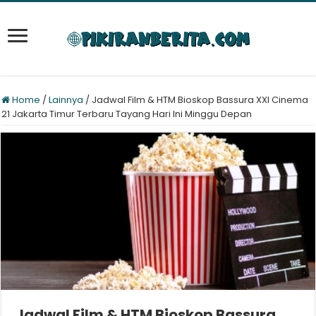
Home
/
Lainnya
/
Jadwal Film & HTM Bioskop Bassura XXI Cinema
21 Jakarta Timur Terbaru Tayang Hari Ini Minggu Depan
Jadwal Film & HTM Bioskop Bassura