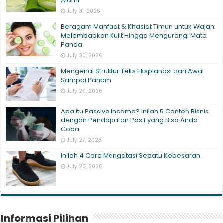
Alami
July 31, 2026
Beragam Manfaat & Khasiat Timun untuk Wajah:
Melembapkan Kulit Hingga Mengurangi Mata
Panda
July 30, 2026
Mengenal Struktur Teks Eksplanasi dari Awal
Sampai Paham
July 29, 2026
Apa itu Passive Income? Inilah 5 Contoh Bisnis
dengan Pendapatan Pasif yang Bisa Anda
Coba
July 27, 2026
Inilah 4 Cara Mengatasi Sepatu Kebesaran
July 26, 2026
Informasi Pilihan