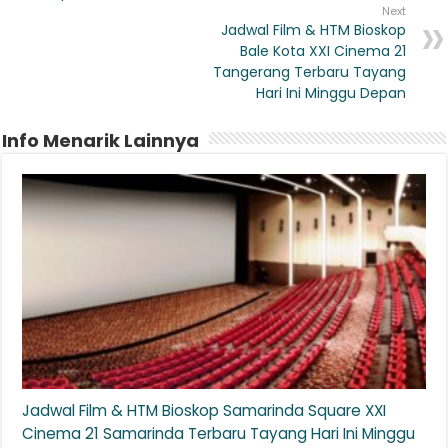
Next
Jadwal Film & HTM Bioskop
Bale Kota XXI Cinema 21
Tangerang Terbaru Tayang
Hari Ini Minggu Depan
Info Menarik Lainnya
Jadwal Film & HTM Bioskop Samarinda Square XXI
Cinema 21 Samarinda Terbaru Tayang Hari Ini Minggu