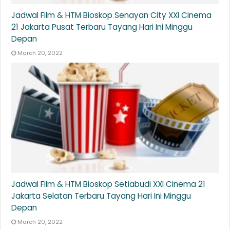
Jadwal Film & HTM Bioskop Senayan City XXI Cinema
21 Jakarta Pusat Terbaru Tayang Hari Ini Minggu
Depan
March 20, 2022
Jadwal Film & HTM Bioskop Setiabudi XXI Cinema 21
Jakarta Selatan Terbaru Tayang Hari Ini Minggu
Depan
March 20, 2022