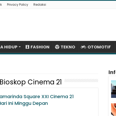
k
Privacy Policy
Redaksi
A HIDUP
FASHION
TEKNO
OTOMOTIF
In
Bioskop Cinema 21
Samarinda Square XXI Cinema 21
ari Ini Minggu Depan