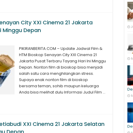
enayan City XXI Cinema 21 Jakarta
J
ni Minggu Depan
PIKIRANBERITA.COM – Update Jadwal Film &
HTM Bioskop Senayan City XXI Cinema 21
M
Jakarta Pusat Terbaru Tayang Hari Ini Minggu
Depan. Nonton film di bioskop bisa menjadi
salah satu cara menghilangkan stress.
Supaya enak nonton film di bioskop
bersama teman, sohib maupun keluarga
De
Anda bisa melihat dulu Informasi Judul Film …
M
etiabudi XXI Cinema 21 Jakarta Selatan
De
ggu Depan
M