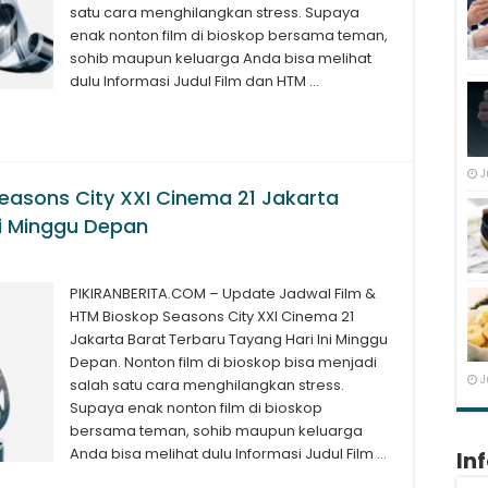
satu cara menghilangkan stress. Supaya
enak nonton film di bioskop bersama teman,
sohib maupun keluarga Anda bisa melihat
dulu Informasi Judul Film dan HTM …
J
easons City XXI Cinema 21 Jakarta
ni Minggu Depan
PIKIRANBERITA.COM – Update Jadwal Film &
HTM Bioskop Seasons City XXI Cinema 21
Jakarta Barat Terbaru Tayang Hari Ini Minggu
Depan. Nonton film di bioskop bisa menjadi
J
salah satu cara menghilangkan stress.
Supaya enak nonton film di bioskop
bersama teman, sohib maupun keluarga
Anda bisa melihat dulu Informasi Judul Film …
In