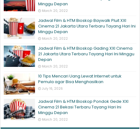
Minggu Depan
March 20, 2022
Jadwal Film & HTM Bioskop Baywalk Pluit XXI
Cinema 21 Jakarta Utara Terbaru Tayang Hari Ini
Minggu Depan
March 20, 2022
Jadwal Film & HTM Bioskop Gading XXI Cinema
21 Jakarta Utara Terbaru Tayang Hari Ini Minggu
Depan
March 20, 2022
10 Tips Mencari Uang Lewat Internet untuk
Pemula agar Bisa Menghasilkan
July 16, 2026
Jadwal Film & HTM Bioskop Pondok Gede XXI
Cinema 21 Bekasi Terbaru Tayang Hari Ini
Minggu Depan
March 20, 2022