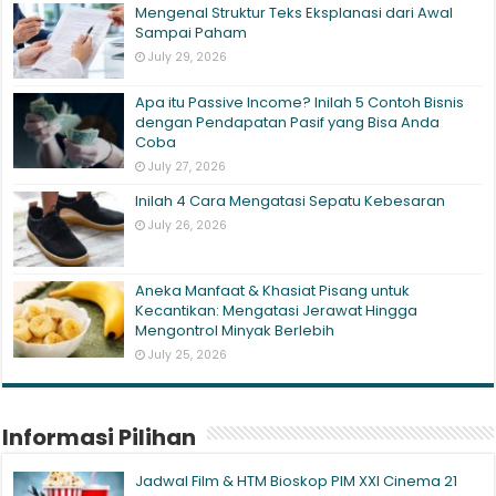
Mengenal Struktur Teks Eksplanasi dari Awal
Sampai Paham
July 29, 2026
Apa itu Passive Income? Inilah 5 Contoh Bisnis
dengan Pendapatan Pasif yang Bisa Anda
Coba
July 27, 2026
Inilah 4 Cara Mengatasi Sepatu Kebesaran
July 26, 2026
Aneka Manfaat & Khasiat Pisang untuk
Kecantikan: Mengatasi Jerawat Hingga
Mengontrol Minyak Berlebih
July 25, 2026
Informasi Pilihan
Jadwal Film & HTM Bioskop PIM XXI Cinema 21