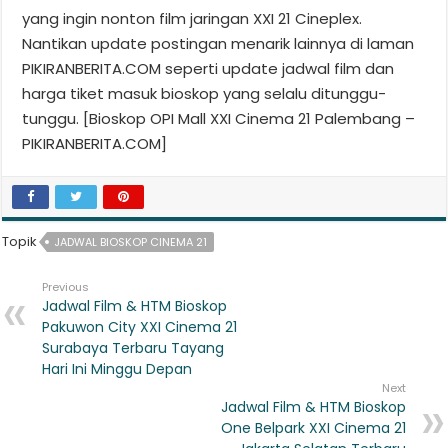
yang ingin nonton film jaringan XXI 21 Cineplex.
Nantikan update postingan menarik lainnya di laman
PIKIRANBERITA.COM seperti update jadwal film dan
harga tiket masuk bioskop yang selalu ditunggu-
tunggu. [Bioskop OPI Mall XXI Cinema 21 Palembang –
PIKIRANBERITA.COM]
Topik
JADWAL BIOSKOP CINEMA 21
Previous
Jadwal Film & HTM Bioskop
Pakuwon City XXI Cinema 21
Surabaya Terbaru Tayang
Hari Ini Minggu Depan
Next
Jadwal Film & HTM Bioskop
One Belpark XXI Cinema 21