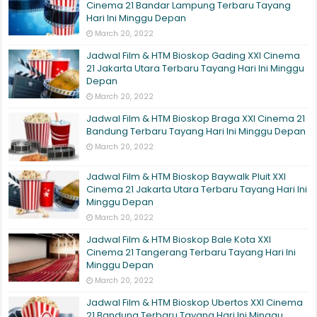
Cinema 21 Bandar Lampung Terbaru Tayang
Hari Ini Minggu Depan
March 20, 2022
Jadwal Film & HTM Bioskop Gading XXI Cinema
21 Jakarta Utara Terbaru Tayang Hari Ini Minggu
Depan
March 20, 2022
Jadwal Film & HTM Bioskop Braga XXI Cinema 21
Bandung Terbaru Tayang Hari Ini Minggu Depan
March 20, 2022
Jadwal Film & HTM Bioskop Baywalk Pluit XXI
Cinema 21 Jakarta Utara Terbaru Tayang Hari Ini
Minggu Depan
March 20, 2022
Jadwal Film & HTM Bioskop Bale Kota XXI
Cinema 21 Tangerang Terbaru Tayang Hari Ini
Minggu Depan
March 20, 2022
Jadwal Film & HTM Bioskop Ubertos XXI Cinema
21 Bandung Terbaru Tayang Hari Ini Minggu