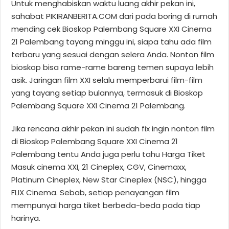
Untuk menghabiskan waktu luang akhir pekan ini,
sahabat PIKIRANBERITA.COM dari pada boring di rumah
mending cek Bioskop Palembang Square XXI Cinema
21 Palembang tayang minggu ini, siapa tahu ada film
terbaru yang sesuai dengan selera Anda. Nonton film
bioskop bisa rame-rame bareng temen supaya lebih
asik. Jaringan film XXI selalu memperbarui film-film
yang tayang setiap bulannya, termasuk di Bioskop
Palembang Square XXI Cinema 21 Palembang.
Jika rencana akhir pekan ini sudah fix ingin nonton film
di Bioskop Palembang Square XXI Cinema 21
Palembang tentu Anda juga perlu tahu Harga Tiket
Masuk cinema XXI, 21 Cineplex, CGV, Cinemaxx,
Platinum Cineplex, New Star Cineplex (NSC), hingga
FLIX Cinema. Sebab, setiap penayangan film
mempunyai harga tiket berbeda-beda pada tiap
harinya.