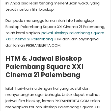
ini Anda bisa lebih tenang menentukan waktu yang
tepat nonton film bioskop.
Dari pada menunggu lama inilah info terlengkap
Bioskop Palembang Square XXI Cinema 21 Palembang,
telah kami siapkan
jadwal Bioskop Palembang Square
XXI Cinema 21 Palembang
HTM dan jam tayangnya
dari laman PIKIRANBERITA.COM.
HTM & Jadwal Bioskop
Palembang Square XXI
Cinema 21 Palembang
Isilah hari-harimu dengan hal yang positif dan
menyenangkan agar bahagia. Untuk dapat melihat
jadwal film bioskop, laman PIKIRANBERITA.COM telah
menyiapkan tautan Bioskop Palembang Square XXI