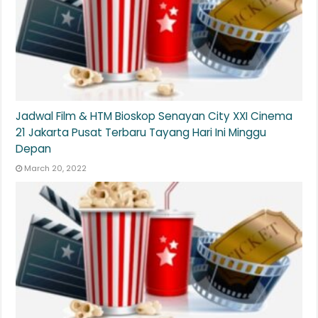
Jadwal Film & HTM Bioskop Senayan City XXI Cinema
21 Jakarta Pusat Terbaru Tayang Hari Ini Minggu
Depan
March 20, 2022