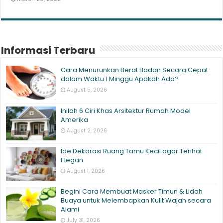
Informasi Terbaru
Cara Menurunkan Berat Badan Secara Cepat
dalam Waktu 1 Minggu Apakah Ada?
August 5, 2026
Inilah 6 Ciri Khas Arsitektur Rumah Model
Amerika
August 2, 2026
Ide Dekorasi Ruang Tamu Kecil agar Terihat
Elegan
August 1, 2026
Begini Cara Membuat Masker Timun & Lidah
Buaya untuk Melembapkan Kulit Wajah secara
Alami
July 31, 2026