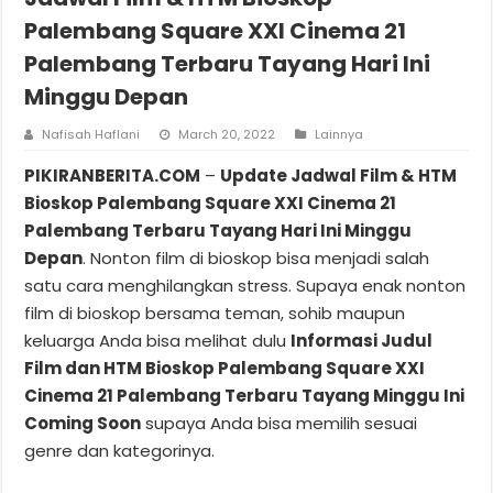
Palembang Square XXI Cinema 21
Palembang Terbaru Tayang Hari Ini
Minggu Depan
Nafisah Haflani
March 20, 2022
Lainnya
PIKIRANBERITA.COM
–
Update Jadwal Film & HTM
Bioskop Palembang Square XXI Cinema 21
Palembang Terbaru Tayang Hari Ini Minggu
Depan
. Nonton film di bioskop bisa menjadi salah
satu cara menghilangkan stress. Supaya enak nonton
film di bioskop bersama teman, sohib maupun
keluarga Anda bisa melihat dulu
Informasi Judul
Film dan HTM Bioskop Palembang Square XXI
Cinema 21 Palembang Terbaru Tayang Minggu Ini
Coming Soon
supaya Anda bisa memilih sesuai
genre dan kategorinya.