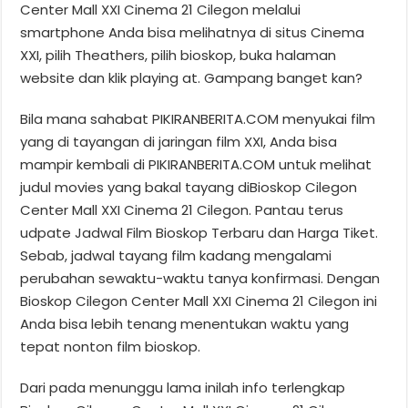
Center Mall XXI Cinema 21 Cilegon melalui
smartphone Anda bisa melihatnya di situs Cinema
XXI, pilih Theathers, pilih bioskop, buka halaman
website dan klik playing at. Gampang banget kan?
Bila mana sahabat PIKIRANBERITA.COM menyukai film
yang di tayangan di jaringan film XXI, Anda bisa
mampir kembali di PIKIRANBERITA.COM untuk melihat
judul movies yang bakal tayang diBioskop Cilegon
Center Mall XXI Cinema 21 Cilegon. Pantau terus
udpate Jadwal Film Bioskop Terbaru dan Harga Tiket.
Sebab, jadwal tayang film kadang mengalami
perubahan sewaktu-waktu tanya konfirmasi. Dengan
Bioskop Cilegon Center Mall XXI Cinema 21 Cilegon ini
Anda bisa lebih tenang menentukan waktu yang
tepat nonton film bioskop.
Dari pada menunggu lama inilah info terlengkap