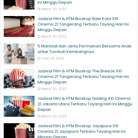
Ini Minggu Depan
March 20, 2022
Jadwal Film & HTM Bioskop Bale Kota XXI
Cinema 21 Tangerang Terbaru Tayang Hari Ini
Minggu Depan
March 20, 2022
5 Manfaat dan Jenis Permainan Bersama Anak
untuk Tumbuh Kembangnya
June 20, 2026
Jadwal Film & HTM Bioskop The Breeze XXI
Cinema 21 Tangerang Terbaru Tayang Hari Ini
Minggu Depan
March 20, 2022
Jadwal Film & HTM Bioskop Gading XXI Cinema
21 Jakarta Utara Terbaru Tayang Hari Ini Minggu
Depan
March 20, 2022
Jadwal Film & HTM Bioskop Jayapura XXI
Cinema 21 Jayapura Terbaru Tayang Hari Ini
Minggu Depan