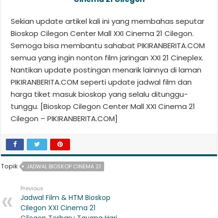
Sekian update artikel kali ini yang membahas seputar
Bioskop Cilegon Center Mall XXI Cinema 21 Cilegon.
Semoga bisa membantu sahabat PIKIRANBERITA.COM
semua yang ingin nonton film jaringan XXI 21 Cineplex.
Nantikan update postingan menarik lainnya di laman
PIKIRANBERITA.COM seperti update jadwal film dan
harga tiket masuk bioskop yang selalu ditunggu-
tunggu. [Bioskop Cilegon Center Mall XXI Cinema 21
Cilegon – PIKIRANBERITA.COM]
Topik
JADWAL BIOSKOP CINEMA 21
Previous
Jadwal Film & HTM Bioskop
Cilegon XXI Cinema 21
Cilegon Terbaru Tayang Hari