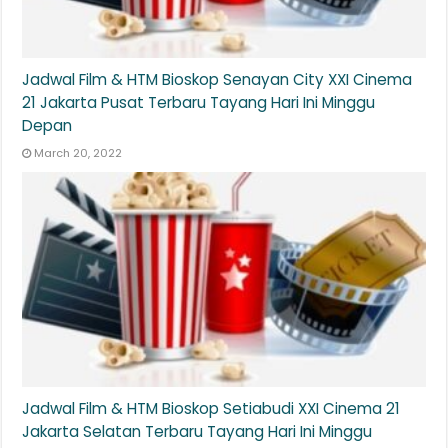
Jadwal Film & HTM Bioskop Senayan City XXI Cinema
21 Jakarta Pusat Terbaru Tayang Hari Ini Minggu
Depan
March 20, 2022
Jadwal Film & HTM Bioskop Setiabudi XXI Cinema 21
Jakarta Selatan Terbaru Tayang Hari Ini Minggu