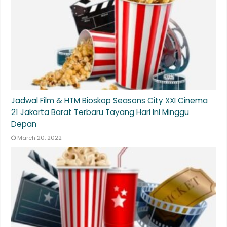
Jadwal Film & HTM Bioskop Seasons City XXI Cinema
21 Jakarta Barat Terbaru Tayang Hari Ini Minggu
Depan
March 20, 2022