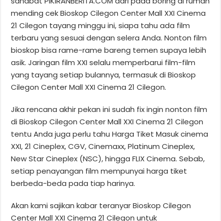
sahabat PIKIRANBERITA.COM dari pada boring di rumah
mending cek Bioskop Cilegon Center Mall XXI Cinema
21 Cilegon tayang minggu ini, siapa tahu ada film
terbaru yang sesuai dengan selera Anda. Nonton film
bioskop bisa rame-rame bareng temen supaya lebih
asik. Jaringan film XXI selalu memperbarui film-film
yang tayang setiap bulannya, termasuk di Bioskop
Cilegon Center Mall XXI Cinema 21 Cilegon.
Jika rencana akhir pekan ini sudah fix ingin nonton film
di Bioskop Cilegon Center Mall XXI Cinema 21 Cilegon
tentu Anda juga perlu tahu Harga Tiket Masuk cinema
XXI, 21 Cineplex, CGV, Cinemaxx, Platinum Cineplex,
New Star Cineplex (NSC), hingga FLIX Cinema. Sebab,
setiap penayangan film mempunyai harga tiket
berbeda-beda pada tiap harinya.
Akan kami sajikan kabar teranyar Bioskop Cilegon
Center Mall XXI Cinema 21 Cilegon untuk