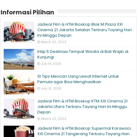
Informasi Pilihan
Jadwal Film & HTM Bioskop Blok M Plaza XXI
Cinema 21 Jakarta Selatan Terbaru Tayang Hari
Ini Minggu Depan
March 20, 2022
Intip 5 Destinasi Tempat Wisata di Bali Wajib di
Kunjungi
July 14, 2026
10 Tips Mencari Uang Lewat Internet untuk
Pemula agar Bisa Menghasilkan
July 16, 2026
Jadwal Film & HTM Bioskop KTM XXI Cinema 21
Jakarta Utara Terbaru Tayang Hari Ini Minggu
Depan
March 20, 2022
Jadwal Film & HTM Bioskop Supermal Karawaci
XXI Cinema 21 Tangerang Terbaru Tayang Hari