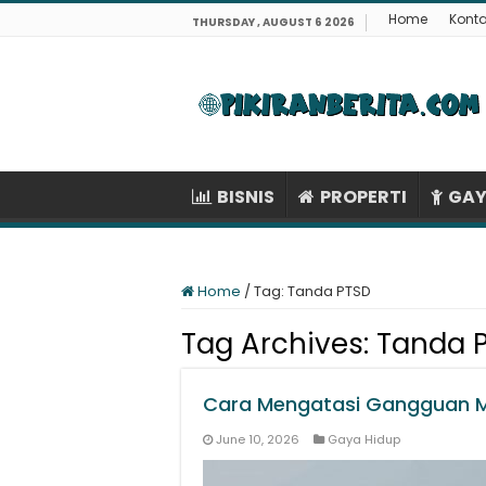
Home
Kont
THURSDAY , AUGUST 6 2026
BISNIS
PROPERTI
GAY
Home
/
Tag:
Tanda PTSD
Tag Archives:
Tanda 
Cara Mengatasi Gangguan M
June 10, 2026
Gaya Hidup