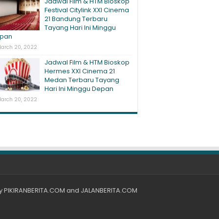
Jadwal Film & HTM Bioskop
Festival Citylink XXI Cinema
21 Bandung Terbaru
Tayang Hari Ini Minggu
pan
arch 20, 2022
Jadwal Film & HTM Bioskop
Hermes XXI Cinema 21
Medan Terbaru Tayang
Hari Ini Minggu Depan
arch 20, 2022
by
PIKIRANBERITA.COM
and
JALANBERITA.COM