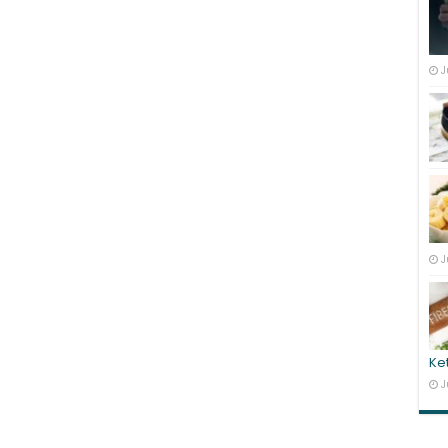
J
J
Ke
J