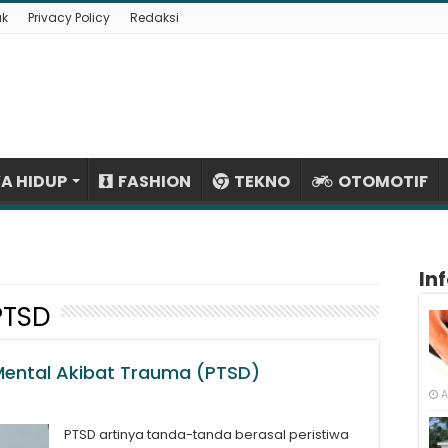
ak
Privacy Policy
Redaksi
A HIDUP
FASHION
TEKNO
OTOMOTIF
In
PTSD
ental Akibat Trauma (PTSD)
A
PTSD artinya tanda-tanda berasal peristiwa