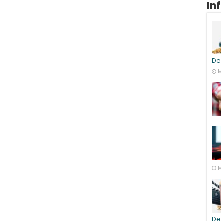
In
De
M
M
De