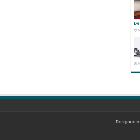
De
M
M
Designed 