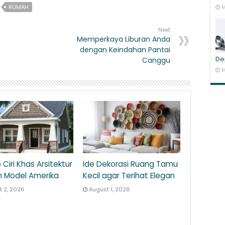
RUMAH
M
Next
Memperkaya Liburan Anda
dengan Keindahan Pantai
De
Canggu
M
6 Ciri Khas Arsitektur
Ide Dekorasi Ruang Tamu
 Model Amerika
Kecil agar Terihat Elegan
t 2, 2026
August 1, 2026