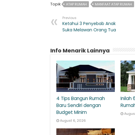
Topik
ATAP RUMAH
MANFAAT ATAP RUMAH
Previous
Ketahui 3 Penyebab Anak
Suka Melawan Orang Tua
Info Menarik Lainnya
4 Tips Bangun Rumah
Inilah 
Baru Sendiri dengan
Rumah
Budget Minim
Augus
August 6, 2026