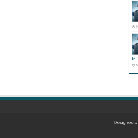
M
Mi
M
Designed 