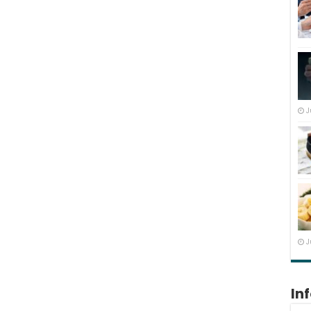
J
J
In