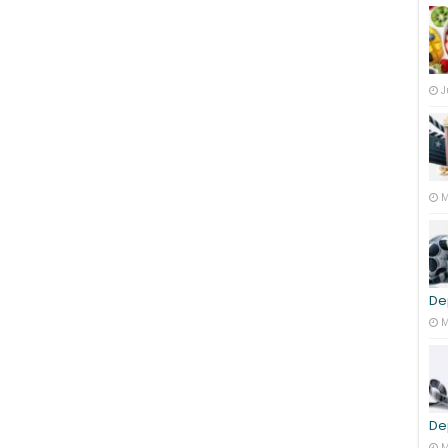
J
M
De
M
De
M