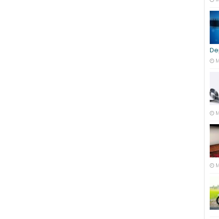
De
M
M
M